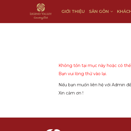
GIỚI THIỆU
SÂN GÔN
KHÁCH
Không tồn tại mục này hoặc có thể d
Bạn vui lòng thử vào lại.
Nếu bạn muốn liên hệ với Admin để 
Xin cảm ơn !