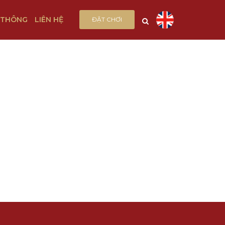
 THÔNG
LIÊN HỆ
ĐẶT CHƠI