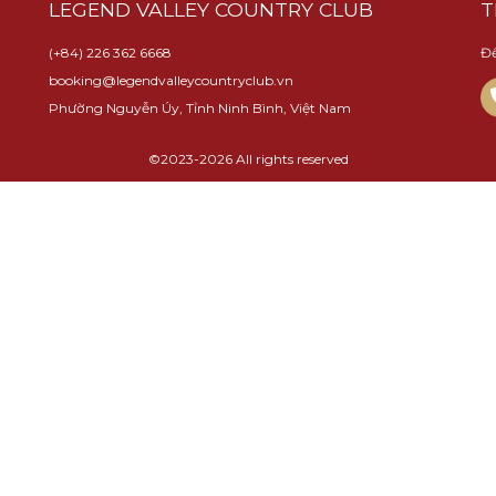
LEGEND VALLEY COUNTRY CLUB
T
(+84) 226 362 6668
Để
booking@legendvalleycountryclub.vn
Phường Nguyễn Úy, Tỉnh Ninh Bình, Việt Nam
©2023-2026 All rights reserved