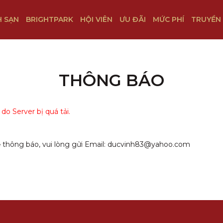
 SẠN
BRIGHTPARK
HỘI VIÊN
ƯU ĐÃI
MỨC PHÍ
TRUYỀN
THÔNG BÁO
o Server bị quá tải.
thông báo, vui lòng gửi Email:
ducvinh83@yahoo.com