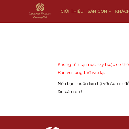
GIỚI THIỆU
SÂN GÔN
KHÁCH
Không tồn tại mục này hoặc có thể d
Bạn vui lòng thử vào lại.
Nếu bạn muốn liên hệ với Admin để 
Xin cảm ơn !