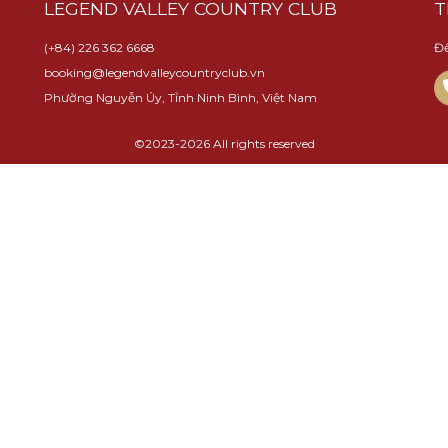
LEGEND VALLEY COUNTRY CLUB
T
(+84) 226 362 6668
Để
booking@legendvalleycountryclub.vn
Phường Nguyễn Úy, Tỉnh Ninh Bình, Việt Nam
©2023-2026 All rights reserved