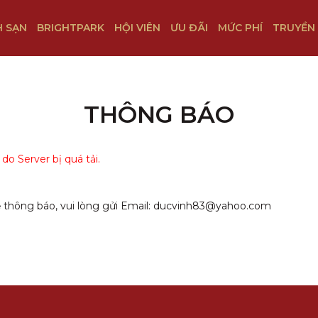
 SẠN
BRIGHTPARK
HỘI VIÊN
ƯU ĐÃI
MỨC PHÍ
TRUYỀN
THÔNG BÁO
o Server bị quá tải.
thông báo, vui lòng gửi Email:
ducvinh83@yahoo.com