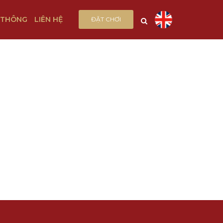
 THÔNG
LIÊN HỆ
ĐẶT CHƠI