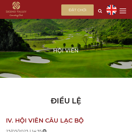
ĐẶT CHƠI
HỘI VIÊN
ĐIỀU LỆ
IV. HỘI VIÊN CÂU LẠC BỘ
23/03/2023 | 14:35