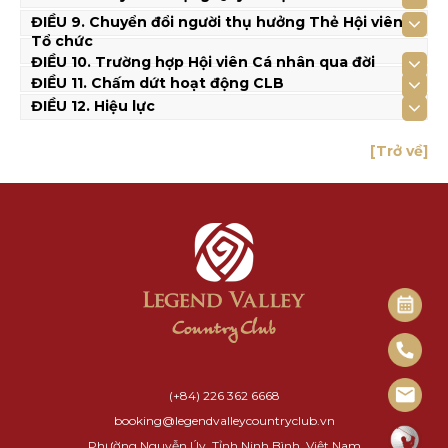
ĐIỀU 9. Chuyển đổi người thụ hưởng Thẻ Hội viên
Tổ chức
ĐIỀU 10. Trường hợp Hội viên Cá nhân qua đời
ĐIỀU 11. Chấm dứt hoạt động CLB
ĐIỀU 12. Hiệu lực
[Trở về]
(+84) 226 362 6668
booking@legendvalleycountryclub.vn
Phường Nguyễn Úy, Tỉnh Ninh Bình, Việt Nam